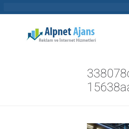
338078
15638a