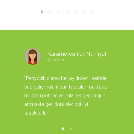
Karamercanlar Nakliyat
Yönetimi
“Periyodik olarak her ay düzenli şekilde
“Sorunsuz 
seo çalışmalarından faydalanmaktayız
odaklı hiz
müşteri potansiyelimiz her geçen gün
ajansı.”
artmakta geri dönüşler çok iyi
teşekkürler.”