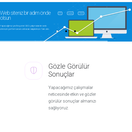
Web siteniz bir adım önde
SEO
Makale
Backlink
olsun
Yapacağımız profesyonel SEO çalışmaları ile web
sitenizin performansını artırarak rakiplerinize fark atın.
Gözle Görülür
Sonuçlar
Yapacağımız çalışmalar
neticesinde etkin ve gözler
görülür sonuçlar almanızı
sağlıyoruz.