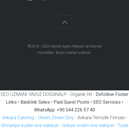
©2010 - 2024
Alpnet Ajans Reklam ve İnternet
Hizmetleri
. Bütün hakları saklıdır.
SEO UZMANI YAVUZ DOĞANALP - Organik Hit -
Dofollow Footer
Links • Backlink Sales • Paid Guest Posts • SEO Services •
WhatsApp: +90 544 226 57 40
Ankara Catering
-
Onwin, Onwin Giriş
- Ankara Temizlik Firması -
Ümraniye evden eve nakliyat
-
Gebze evden eve nakliyat
-
Tuzla