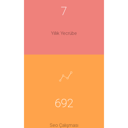
7
Yıllık Yecrübe
692
Seo Çalışması