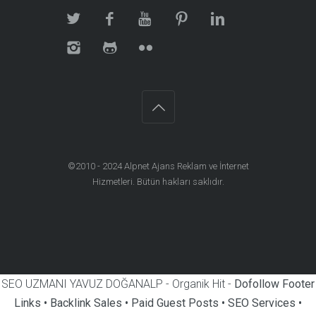
©2010 - 2024
Alpnet Ajans Reklam ve İnternet
Hizmetleri
. Bütün hakları saklıdır.
SEO UZMANI YAVUZ DOĞANALP - Organik Hit -
Dofollow Footer
Links • Backlink Sales • Paid Guest Posts • SEO Services •