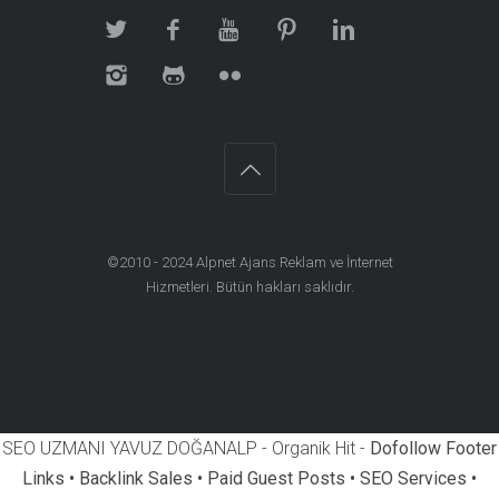
©2010 - 2024
Alpnet Ajans Reklam ve İnternet
Hizmetleri
. Bütün hakları saklıdır.
SEO UZMANI YAVUZ DOĞANALP - Organik Hit -
Dofollow Footer
Links • Backlink Sales • Paid Guest Posts • SEO Services •