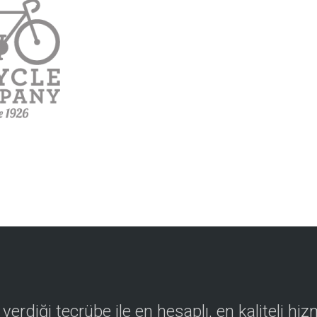
n verdiği tecrübe ile en hesaplı, en kaliteli h