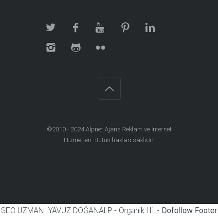
©2010 - 2024
Alpnet Ajans Reklam ve İnternet
Hizmetleri
. Bütün hakları saklıdır.
SEO UZMANI YAVUZ DOĞANALP - Organik Hit -
Dofollow Footer