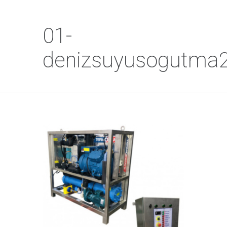
01-
denizsuyusogutma