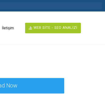
WEB SİTE - SEO ANALİZİ
İletişim
ad Now