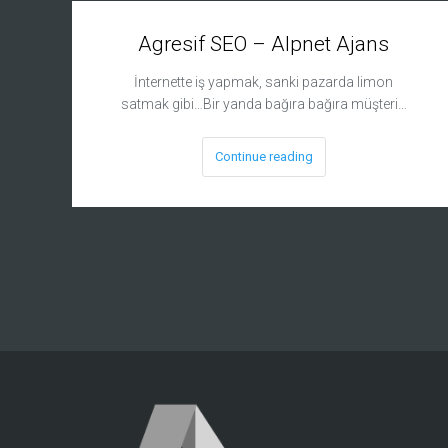
Agresif SEO – Alpnet Ajans
İnternette iş yapmak, sanki pazarda limon
satmak gibi…Bir yanda bağıra bağıra müşteri…
Continue reading