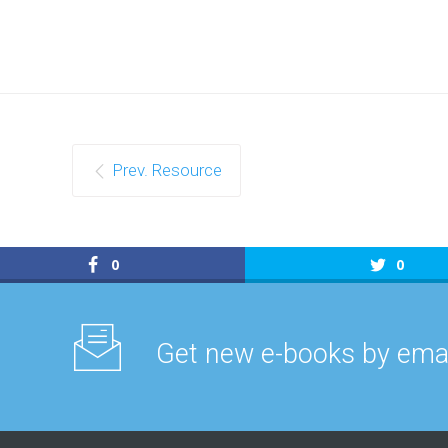
Prev. Resource
0
0
Get new e-books by emai