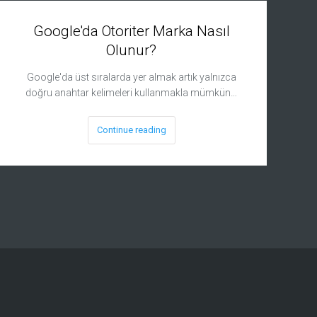
Google'da Otoriter Marka Nasıl
Olunur?
Google'da üst sıralarda yer almak artık yalnızca
doğru anahtar kelimeleri kullanmakla mümkün…
Continue reading