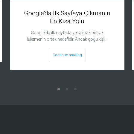
Google'da İlk Sayfaya Çıkmanın
En Kısa Yolu
Google'da ilk sayfada yer almak birçok
işletmenin ortak hedefidir. Ancak çoğu kişi…
Continue reading