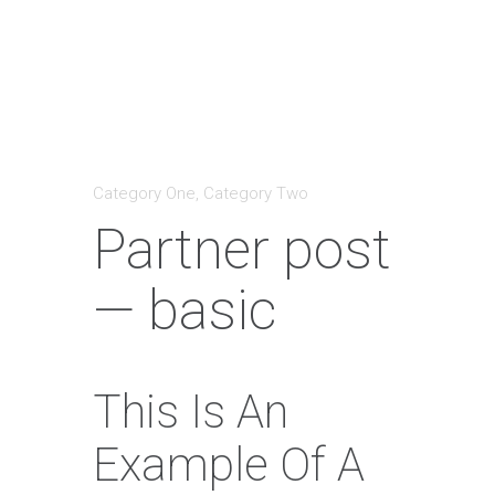
Category One
,
Category Two
Partner post
— basic
This Is An
Example Of A