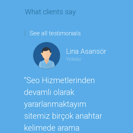
What clients say
See all testimonials
Lina Asansör
Yetkilisi
Feth
“Seo Hizmetlerinden
Yetkilisi
devamlı olarak
“Web si
yararlanmaktayım
güvenil
sitemiz birçok anahtar
ettiğim
kelimede arama