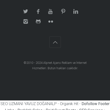
©2010 - 2024
Alpnet Ajans Reklam ve İnternet
Hizmetleri
. Bütün hakları saklıdır.
SEO UZMANI YAVUZ DOĞANALP - Organik Hit -
Dofollow Footer