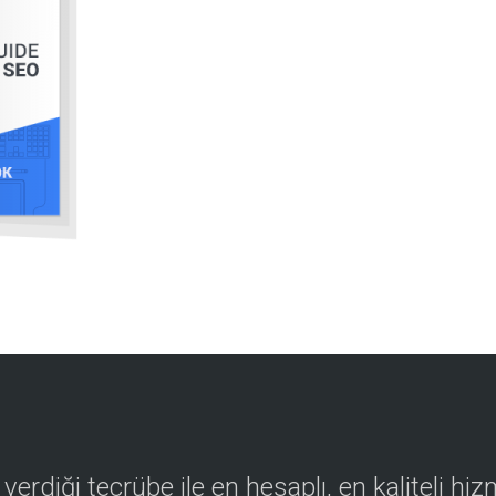
n verdiği tecrübe ile en hesaplı, en kaliteli h