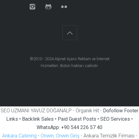
©2010 - 2024
Alpnet Ajans Reklam ve İnternet
Hizmetleri
. Bütün hakları saklıdır.
SEO UZMANI YAVUZ DOĞANALP - Organik Hit -
Dofollow Footer
Links • Backlink Sales • Paid Guest Posts • SEO Services •
WhatsApp: +90 544 226 57 40
Ankara Catering
-
Onwin, Onwin Giriş
- Ankara Temizlik Firması -