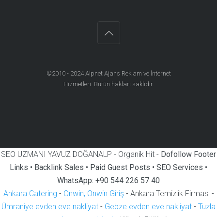
©2010 - 2024
Alpnet Ajans Reklam ve İnternet
Hizmetleri
. Bütün hakları saklıdır.
SEO UZMANI YAVUZ DOĞANALP - Organik Hit -
Dofollow Footer
Links • Backlink Sales • Paid Guest Posts • SEO Services •
WhatsApp: +90 544 226 57 40
Ankara Catering
-
Onwin, Onwin Giriş
- Ankara Temizlik Firması -
Ümraniye evden eve nakliyat
-
Gebze evden eve nakliyat
-
Tuzla