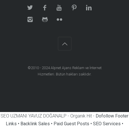
©2010 - 2024
Alpnet Ajans Reklam ve İnternet
Hizmetleri
. Bütün hakları saklıdır.
SEO UZMANI YAVUZ DOĞANALP - Organik Hit -
Dofollow Footer
Links • Backlink Sales • Paid Guest Posts • SEO Services •