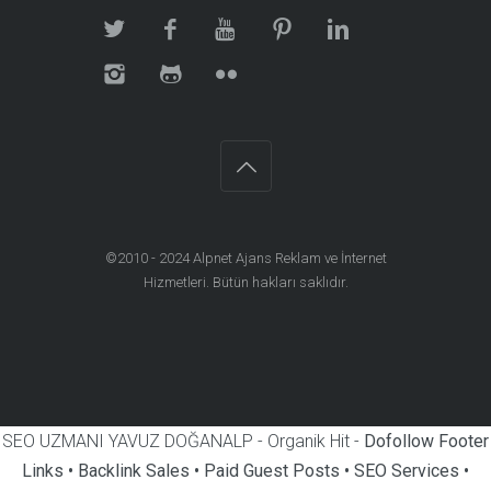
©2010 - 2024
Alpnet Ajans Reklam ve İnternet
Hizmetleri
. Bütün hakları saklıdır.
SEO UZMANI YAVUZ DOĞANALP - Organik Hit -
Dofollow Footer
Links • Backlink Sales • Paid Guest Posts • SEO Services •