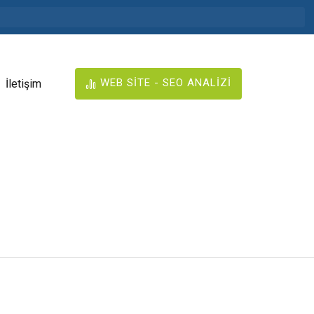
WEB SİTE - SEO ANALİZİ
İletişim
-