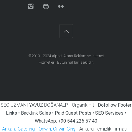
©2010 - 2024
Alpnet Ajans Reklam ve İnternet
Hizmetleri
. Bütün hakları saklıdır.
SEO UZMANI YAVUZ DOĞANALP - Organik Hit -
Dofollow Footer
Links • Backlink Sales • Paid Guest Posts • SEO Services •
WhatsApp: +90 544 226 57 40
Ankara Catering
-
Onwin, Onwin Giriş
- Ankara Temizlik Firması -