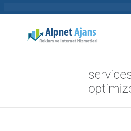
service
optimiz