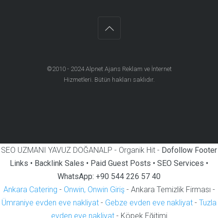
©2010 - 2024
Alpnet Ajans Reklam ve İnternet
Hizmetleri
. Bütün hakları saklıdır.
SEO UZMANI YAVUZ DOĞANALP - Organik Hit -
Dofollow Footer
Links • Backlink Sales • Paid Guest Posts • SEO Services •
WhatsApp: +90 544 226 57 40
Ankara Catering
-
Onwin, Onwin Giriş
- Ankara Temizlik Firması -
Ümraniye evden eve nakliyat
-
Gebze evden eve nakliyat
-
Tuzla
evden eve nakliyat
- Köpek Eğitimi