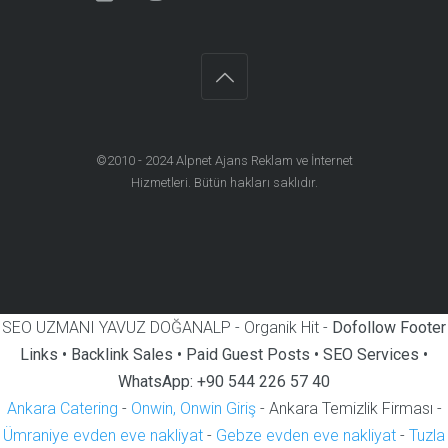
©2010 - 2024
Alpnet Ajans Reklam ve İnternet
Hizmetleri
. Bütün hakları saklıdır.
SEO UZMANI YAVUZ DOĞANALP - Organik Hit -
Dofollow Footer
Links • Backlink Sales • Paid Guest Posts • SEO Services •
WhatsApp: +90 544 226 57 40
Ankara Catering
-
Onwin, Onwin Giriş
- Ankara Temizlik Firması -
Ümraniye evden eve nakliyat
-
Gebze evden eve nakliyat
-
Tuzla