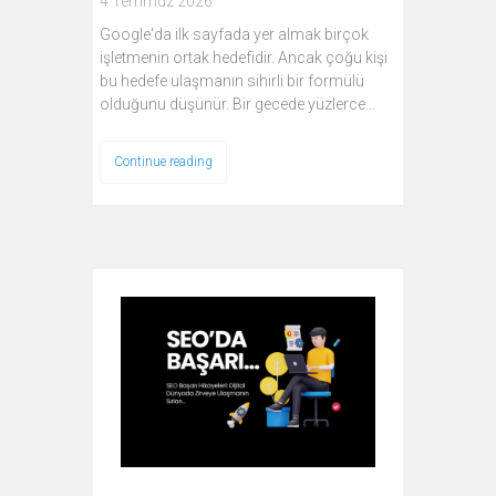
4 Temmuz 2026
Google'da ilk sayfada yer almak birçok
işletmenin ortak hedefidir. Ancak çoğu kişi
bu hedefe ulaşmanın sihirli bir formülü
olduğunu düşünür. Bir gecede yüzlerce…
Continue reading