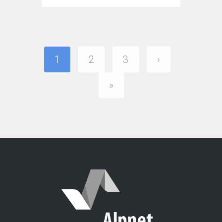
1
2
3
›
»