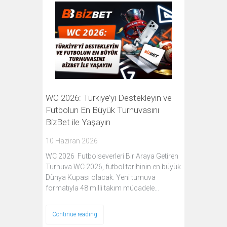
WC 2026: Türkiye’yi Destekleyin ve
Futbolun En Büyük Turnuvasını
BizBet ile Yaşayın
10 Haziran 2026
WC 2026 Futbolseverleri Bir Araya Getiren
Turnuva WC 2026, futbol tarihinin en büyük
Dünya Kupası olacak. Yeni turnuva
formatıyla 48 milli takım mücadele…
Continue reading