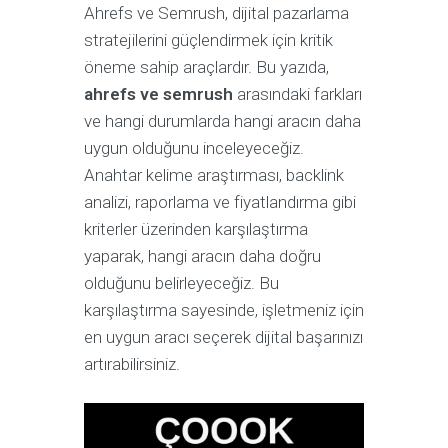
Ahrefs ve Semrush, dijital pazarlama
stratejilerini güçlendirmek için kritik
öneme sahip araçlardır. Bu yazıda,
ahrefs ve semrush
arasındaki farkları
ve hangi durumlarda hangi aracın daha
uygun olduğunu inceleyeceğiz.
Anahtar kelime araştırması, backlink
analizi, raporlama ve fiyatlandırma gibi
kriterler üzerinden karşılaştırma
yaparak, hangi aracın daha doğru
olduğunu belirleyeceğiz. Bu
karşılaştırma sayesinde, işletmeniz için
en uygun aracı seçerek dijital başarınızı
artırabilirsiniz.