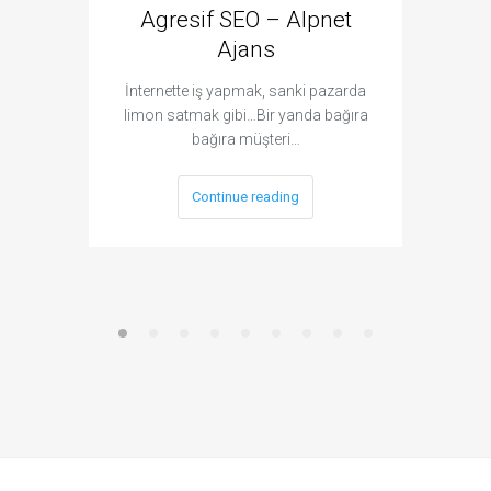
Agresif SEO – Alpnet
Goo
Ajans
Çıkm
İnternette iş yapmak, sanki pazarda
Google'da
limon satmak gibi…Bir yanda bağıra
işletmeni
bağıra müşteri…
Continue reading