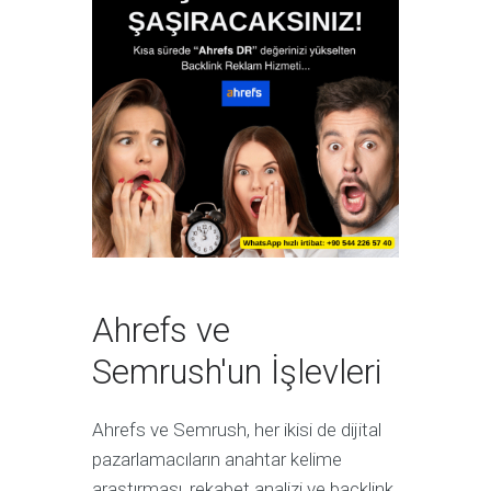
Ahrefs ve
Semrush'un İşlevleri
Ahrefs ve Semrush, her ikisi de dijital
pazarlamacıların anahtar kelime
araştırması, rekabet analizi ve backlink