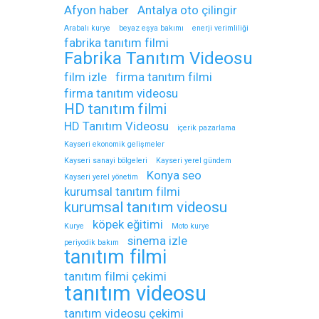
Afyon haber
Antalya oto çilingir
Arabalı kurye
beyaz eşya bakımı
enerji verimliliği
fabrika tanıtım filmi
Fabrika Tanıtım Videosu
film izle
firma tanıtım filmi
firma tanıtım videosu
HD tanıtım filmi
HD Tanıtım Videosu
içerik pazarlama
Kayseri ekonomik gelişmeler
Kayseri sanayi bölgeleri
Kayseri yerel gündem
Konya seo
Kayseri yerel yönetim
kurumsal tanıtım filmi
kurumsal tanıtım videosu
köpek eğitimi
Kurye
Moto kurye
sinema izle
periyodik bakım
tanıtım filmi
tanıtım filmi çekimi
tanıtım videosu
tanıtım videosu çekimi