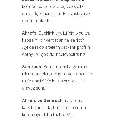
konusunda bir dizi araç ve özellik
sunar. İşte her ikisini de kıyaslayarak
önemli noktalar:
Ahrefs:
Backlink analizi için oldukça
kapsamlı bir veritabanına sahiptir.
Ayrıca rakip sitelerin backlink profilini
detaylı bir şekilde inceleyebilirsiniz.
Semrush:
Backlink analizi ve rakip
izleme araçları, geniş bir veritabanı ve
rakip analizi için kullanıcı dostu bir
arayüz sunar.
Ahrefs ve Semrush
arasındaki
karşılaştırmada, hangi platformun
kullanıcıya daha fazla değer