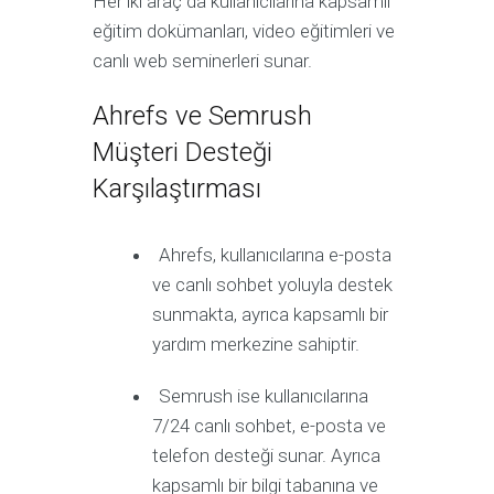
Her iki araç da kullanıcılarına kapsamlı
eğitim dokümanları, video eğitimleri ve
canlı web seminerleri sunar.
Ahrefs ve Semrush
Müşteri Desteği
Karşılaştırması
Ahrefs, kullanıcılarına e-posta
ve canlı sohbet yoluyla destek
sunmakta, ayrıca kapsamlı bir
yardım merkezine sahiptir.
Semrush ise kullanıcılarına
7/24 canlı sohbet, e-posta ve
telefon desteği sunar. Ayrıca
kapsamlı bir bilgi tabanına ve