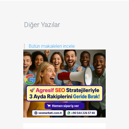
Diğer Yazılar
Bütün makaleleri incele