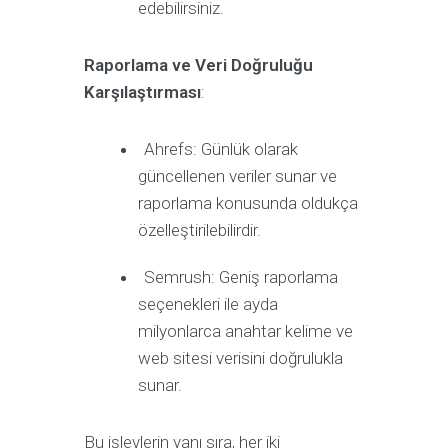
edebilirsiniz.
Raporlama ve Veri Doğruluğu
Karşılaştırması
:
Ahrefs: Günlük olarak
güncellenen veriler sunar ve
raporlama konusunda oldukça
özelleştirilebilirdir.
Semrush: Geniş raporlama
seçenekleri ile ayda
milyonlarca anahtar kelime ve
web sitesi verisini doğrulukla
sunar.
Bu işlevlerin yanı sıra, her iki