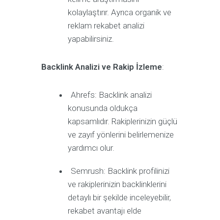
kolaylaştırır. Ayrıca organik ve
reklam rekabet analizi
yapabilirsiniz.
Backlink Analizi ve Rakip İzleme
:
Ahrefs: Backlink analizi
konusunda oldukça
kapsamlıdır. Rakiplerinizin güçlü
ve zayıf yönlerini belirlemenize
yardımcı olur.
Semrush: Backlink profilinizi
ve rakiplerinizin backlinklerini
detaylı bir şekilde inceleyebilir,
rekabet avantajı elde