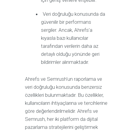
için geniş verilere erişebilir.
Veri doğruluğu konusunda da
güvenilir bir performans
sergiler. Ancak, Ahrefs'a
kıyasla bazı kullanıcılar
tarafından verilerin daha az
detaylı olduğu yönünde geri
bildirimler alınmaktadır.
Ahrefs ve Semrush'un raporlama ve
veri doğruluğu konusunda benzersiz
özellikleri bulunmaktadır. Bu özellikler,
kullanıcıların ihtiyaçlarına ve tercihlerine
göre değerlendirilmelidir. Ahrefs ve
Semrush, her iki platform da dijital
pazarlama stratejilerini geliştirmek