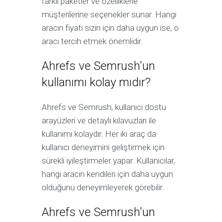
farklı paketler ve özelliklerle
müşterilerine seçenekler sunar. Hangi
aracın fiyatı sizin için daha uygun ise, o
aracı tercih etmek önemlidir.
Ahrefs ve Semrush'un
kullanımı kolay mıdır?
Ahrefs ve Semrush, kullanıcı dostu
arayüzleri ve detaylı kılavuzları ile
kullanımı kolaydır. Her iki araç da
kullanıcı deneyimini geliştirmek için
sürekli iyileştirmeler yapar. Kullanıcılar,
hangi aracın kendileri için daha uygun
olduğunu deneyimleyerek görebilir.
Ahrefs ve Semrush'un