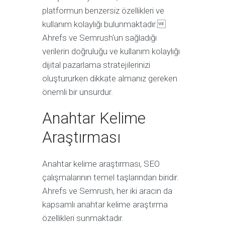
platformun benzersiz özellikleri ve
kullanım kolaylığı bulunmaktadır.
Ahrefs ve Semrush'un sağladığı
verilerin doğruluğu ve kullanım kolaylığı
dijital pazarlama stratejilerinizi
oluştururken dikkate almanız gereken
önemli bir unsurdur.
Anahtar Kelime
Araştırması
Anahtar kelime araştırması, SEO
çalışmalarının temel taşlarından biridir.
Ahrefs ve Semrush, her iki aracın da
kapsamlı anahtar kelime araştırma
özellikleri sunmaktadır.