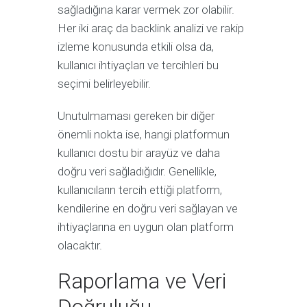
sağladığına karar vermek zor olabilir.
Her iki araç da backlink analizi ve rakip
izleme konusunda etkili olsa da,
kullanıcı ihtiyaçları ve tercihleri bu
seçimi belirleyebilir.
Unutulmaması gereken bir diğer
önemli nokta ise, hangi platformun
kullanıcı dostu bir arayüz ve daha
doğru veri sağladığıdır. Genellikle,
kullanıcıların tercih ettiği platform,
kendilerine en doğru veri sağlayan ve
ihtiyaçlarına en uygun olan platform
olacaktır.
Raporlama ve Veri