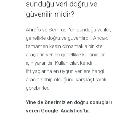
sunduğu veri doğru ve
güvenilir midir?
Ahrefs ve Semrush'un sunduğu veriler,
genellikle doğru ve güvenilirdir. Ancak,
tamamen kesin olmamakla birlikte
araçların verileri genellikle kullanıcılar
için yararlıdır. Kullanıcılar, kendi
ihtiyaçlarına en uygun verilere hangi
aracın sahip olduğunu karşılaştırarak
görebilirler.
Yine de önerimiz en doğru sonuçları
veren Google Analytics'tir.