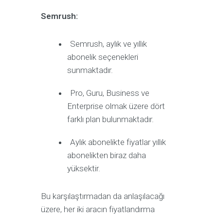
Semrush:
Semrush, aylık ve yıllık
abonelik seçenekleri
sunmaktadır.
Pro, Guru, Business ve
Enterprise olmak üzere dört
farklı plan bulunmaktadır.
Aylık abonelikte fiyatlar yıllık
abonelikten biraz daha
yüksektir.
Bu karşılaştırmadan da anlaşılacağı
üzere, her iki aracın fiyatlandırma