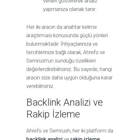
verileri göstererek analiz
yapmanıza olanak tanır.
Her iki aracın da anahtar kelime
araştırması konusunda güçlü yönleri
bulunmaktadır. İhtiyaçlarınıza ve
tercihlerinize bağlı olarak, Ahrefs ve
Semrush'un sunduğu özellikleri
değerlendirebilirsiniz. Bu sayede, hangi
aracın size daha uygun olduğuna karar
verebilirsiniz.
Backlink Analizi ve
Rakip İzleme
Ahrefs ve Semrush, her iki platform da
backlink analizi
ve
rakip izleme