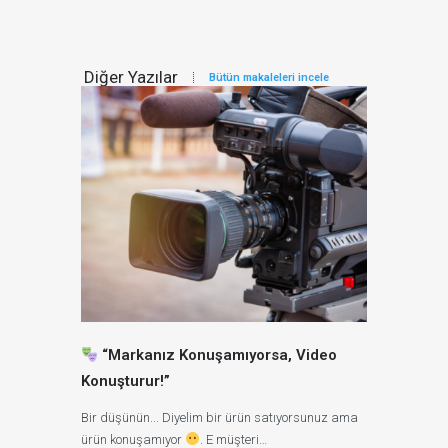
Diğer Yazılar
Bütün makaleleri incele
“Markanız Konuşamıyorsa, Video
2025’TE TA
Konuşturur!”
MARKANIZI
Bir düşünün... Diyelim bir ürün satıyorsunuz ama
Tanıtım Filmi:
ürün konuşamıyor
. E müşteri…
2025 yılın