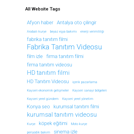
All Website Tags
Afyon haber
Antalya oto çilingir
Arabalı kurye
beyaz eşya bakımı
enerji verimliliği
fabrika tanıtım filmi
Fabrika Tanıtım Videosu
film izle
firma tanıtım filmi
firma tanıtım videosu
HD tanıtım filmi
HD Tanıtım Videosu
içerik pazarlama
Kayseri ekonomik gelişmeler
Kayseri sanayi bölgeleri
Kayseri yerel gündem
Kayseri yerel yönetim
Konya seo
kurumsal tanıtım filmi
kurumsal tanıtım videosu
köpek eğitimi
Kurye
Moto kurye
sinema izle
periyodik bakım