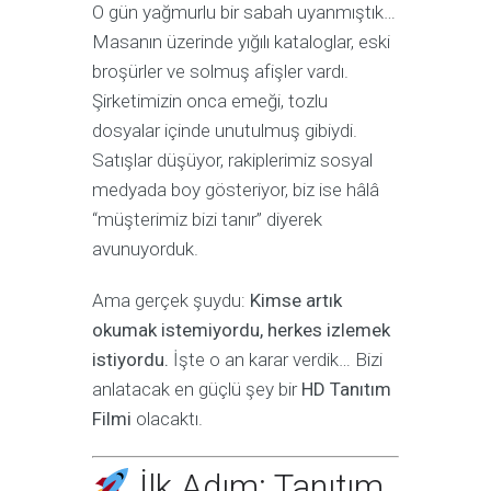
O gün yağmurlu bir sabah uyanmıştık…
Masanın üzerinde yığılı kataloglar, eski
broşürler ve solmuş afişler vardı.
Şirketimizin onca emeği, tozlu
dosyalar içinde unutulmuş gibiydi.
Satışlar düşüyor, rakiplerimiz sosyal
medyada boy gösteriyor, biz ise hâlâ
“müşterimiz bizi tanır” diyerek
avunuyorduk.
Ama gerçek şuydu:
Kimse artık
okumak istemiyordu, herkes izlemek
istiyordu.
İşte o an karar verdik… Bizi
anlatacak en güçlü şey bir
HD Tanıtım
Filmi
olacaktı.
İlk Adım: Tanıtım