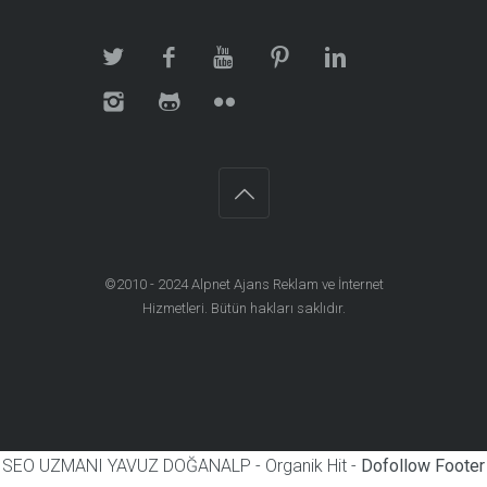
©2010 - 2024
Alpnet Ajans Reklam ve İnternet
Hizmetleri
. Bütün hakları saklıdır.
SEO UZMANI YAVUZ DOĞANALP - Organik Hit -
Dofollow Footer