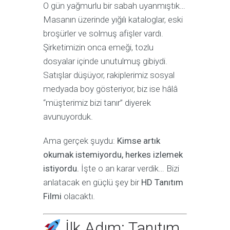
O gün yağmurlu bir sabah uyanmıştık…
Masanın üzerinde yığılı kataloglar, eski
broşürler ve solmuş afişler vardı.
Şirketimizin onca emeği, tozlu
dosyalar içinde unutulmuş gibiydi.
Satışlar düşüyor, rakiplerimiz sosyal
medyada boy gösteriyor, biz ise hâlâ
“müşterimiz bizi tanır” diyerek
avunuyorduk.
Ama gerçek şuydu:
Kimse artık
okumak istemiyordu, herkes izlemek
istiyordu.
İşte o an karar verdik… Bizi
anlatacak en güçlü şey bir
HD Tanıtım
Filmi
olacaktı.
İlk Adım: Tanıtım