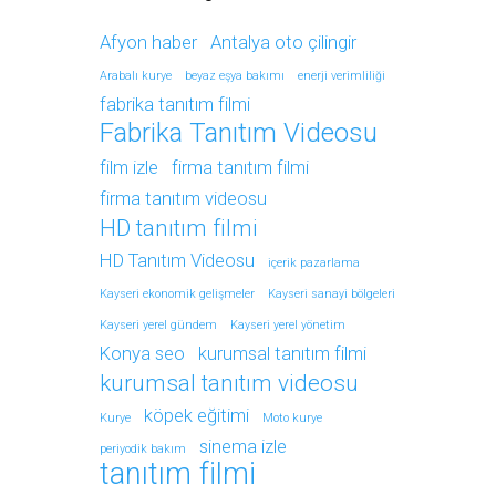
Afyon haber
Antalya oto çilingir
Arabalı kurye
beyaz eşya bakımı
enerji verimliliği
fabrika tanıtım filmi
Fabrika Tanıtım Videosu
film izle
firma tanıtım filmi
firma tanıtım videosu
HD tanıtım filmi
HD Tanıtım Videosu
içerik pazarlama
Kayseri ekonomik gelişmeler
Kayseri sanayi bölgeleri
Kayseri yerel gündem
Kayseri yerel yönetim
Konya seo
kurumsal tanıtım filmi
kurumsal tanıtım videosu
köpek eğitimi
Kurye
Moto kurye
sinema izle
periyodik bakım
tanıtım filmi