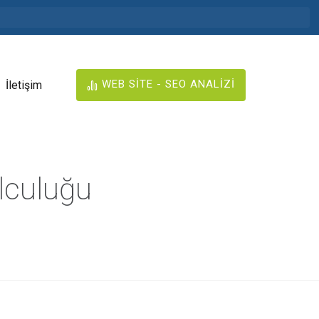
WEB SİTE - SEO ANALİZİ
İletişim
lculuğu