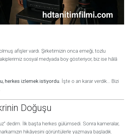
solmuş afişler vardı. Şirketimizin onca emeği, tozlu
rakiplerimiz sosyal medyada boy gösteriyor, biz ise hâlâ
, herkes izlemek istiyordu.
İşte o an karar verdik… Bizi
.
ikrinin Doğuşu
z” dedim. İlk başta herkes gülümsedi. Sonra kameralar,
markamızın hikâyesini görüntülerle yazmaya başladık.