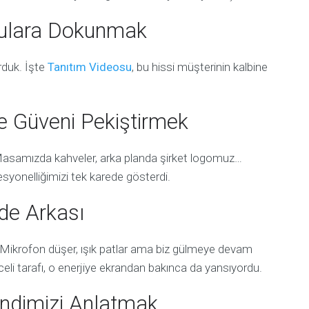
gulara Dokunmak
rduk. İşte
Tanıtım Videosu
, bu hissi müşterinin kalbine
le Güveni Pekiştirmek
Masamızda kahveler, arka planda şirket logomuz…
ofesyonelliğimizi tek karede gösterdi.
de Arkası
 Mikrofon düşer, ışık patlar ama biz gülmeye devam
eli tarafı, o enerjiye ekrandan bakınca da yansıyordu.
Kendimizi Anlatmak