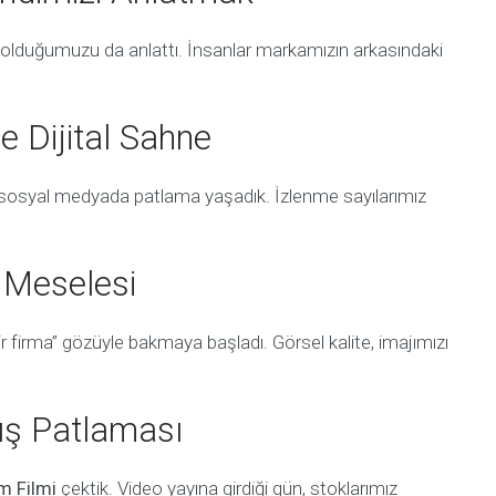
im olduğumuzu da anlattı. İnsanlar markamızın arkasındaki
e Dijital Sahne
osyal medyada patlama yaşadık. İzlenme sayılarımız
j Meselesi
bir firma” gözüyle bakmaya başladı. Görsel kalite, imajımızı
tış Patlaması
m Filmi
çektik. Video yayına girdiği gün, stoklarımız