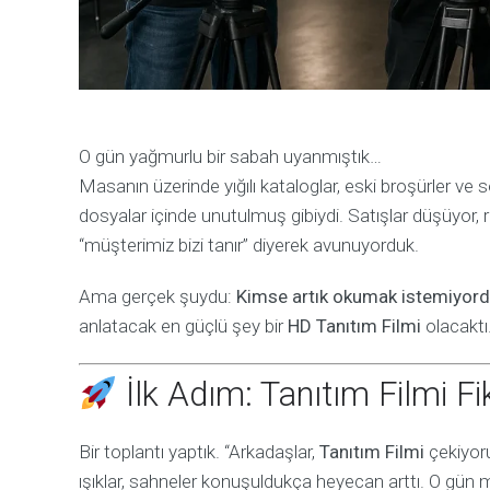
O gün yağmurlu bir sabah uyanmıştık…
Masanın üzerinde yığılı kataloglar, eski broşürler ve 
dosyalar içinde unutulmuş gibiydi. Satışlar düşüyor, 
“müşterimiz bizi tanır” diyerek avunuyorduk.
Ama gerçek şuydu:
Kimse artık okumak istemiyordu
anlatacak en güçlü şey bir
HD Tanıtım Filmi
olacaktı
İlk Adım: Tanıtım Filmi F
Bir toplantı yaptık. “Arkadaşlar,
Tanıtım Filmi
çekiyoru
ışıklar, sahneler konuşuldukça heyecan arttı. O gün 