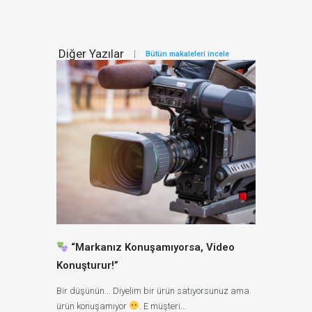
Diğer Yazılar
Bütün makaleleri incele
“Markanız Konuşamıyorsa, Video
2025’TE TA
Konuşturur!”
MARKANIZI
Bir düşünün... Diyelim bir ürün satıyorsunuz ama
Tanıtım Filmi:
ürün konuşamıyor
. E müşteri…
2025 yılın