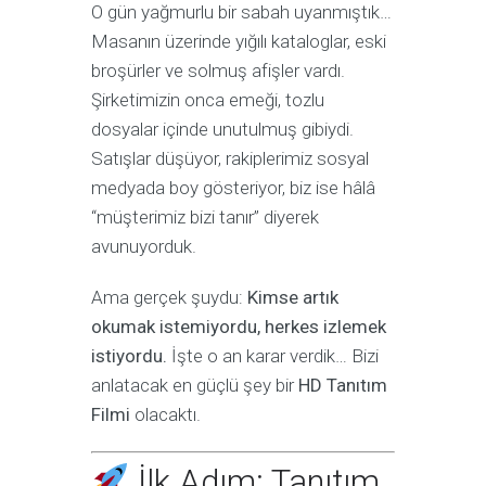
O gün yağmurlu bir sabah uyanmıştık…
Masanın üzerinde yığılı kataloglar, eski
broşürler ve solmuş afişler vardı.
Şirketimizin onca emeği, tozlu
dosyalar içinde unutulmuş gibiydi.
Satışlar düşüyor, rakiplerimiz sosyal
medyada boy gösteriyor, biz ise hâlâ
“müşterimiz bizi tanır” diyerek
avunuyorduk.
Ama gerçek şuydu:
Kimse artık
okumak istemiyordu, herkes izlemek
istiyordu.
İşte o an karar verdik… Bizi
anlatacak en güçlü şey bir
HD Tanıtım
Filmi
olacaktı.
İlk Adım: Tanıtım