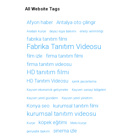
All Website Tags
Afyon haber
Antalya oto çilingir
Arabalı kurye
beyaz eşya bakımı
enerji verimliliği
fabrika tanıtım filmi
Fabrika Tanıtım Videosu
film izle
firma tanıtım filmi
firma tanıtım videosu
HD tanıtım filmi
HD Tanıtım Videosu
içerik pazarlama
Kayseri ekonomik gelişmeler
Kayseri sanayi bölgeleri
Kayseri yerel gündem
Kayseri yerel yönetim
Konya seo
kurumsal tanıtım filmi
kurumsal tanıtım videosu
köpek eğitimi
Kurye
Moto kurye
sinema izle
periyodik bakım