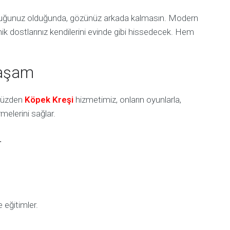
nluğunuz olduğunda, gözünüz arkada kalmasın. Modern
k dostlarınız kendilerini evinde gibi hissedecek. Hem
Yaşam
 yüzden
Köpek Kreşi
hizmetimiz, onların oyunlarla,
rmelerini sağlar.
r
 eğitimler.