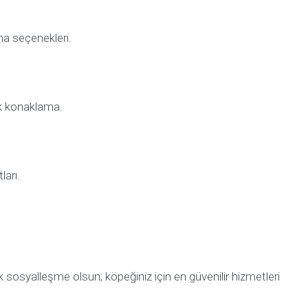
a seçenekleri.
nik konaklama.
ları.
k sosyalleşme olsun; köpeğiniz için en güvenilir hizmetleri