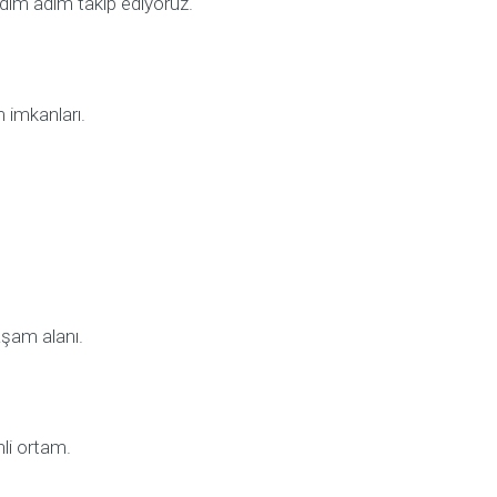
adım adım takip ediyoruz.
m imkanları.
aşam alanı.
li ortam.