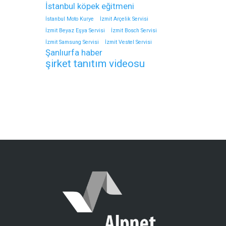
İstanbul köpek eğitmeni
İstanbul Moto Kurye
İzmit Arçelik Servisi
İzmit Beyaz Eşya Servisi
İzmit Bosch Servisi
İzmit Samsung Servisi
İzmit Vestel Servisi
Şanlıurfa haber
şirket tanıtım videosu