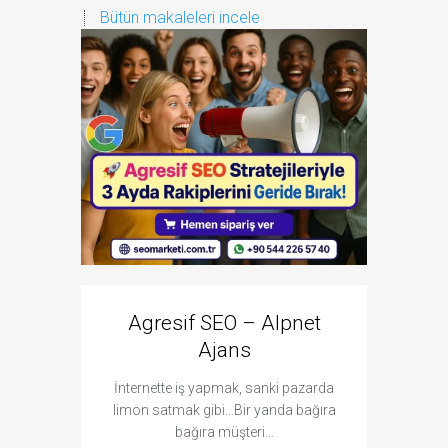
Bütün makaleleri incele
Agresif SEO – Alpnet
Goo
Ajans
Çıkm
İnternette iş yapmak, sanki pazarda
Google'da
limon satmak gibi…Bir yanda bağıra
işletmeni
bağıra müşteri…