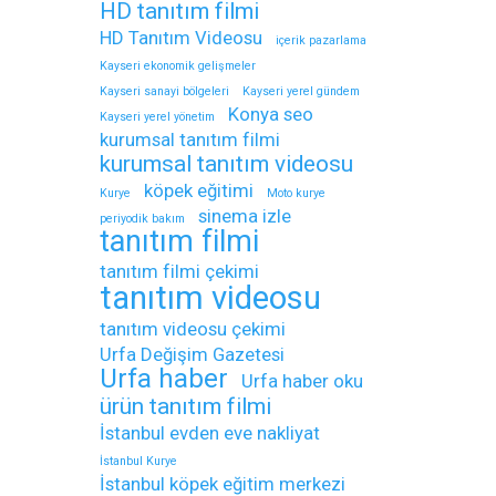
HD tanıtım filmi
HD Tanıtım Videosu
içerik pazarlama
Kayseri ekonomik gelişmeler
Kayseri sanayi bölgeleri
Kayseri yerel gündem
Konya seo
Kayseri yerel yönetim
kurumsal tanıtım filmi
kurumsal tanıtım videosu
köpek eğitimi
Kurye
Moto kurye
sinema izle
periyodik bakım
tanıtım filmi
tanıtım filmi çekimi
tanıtım videosu
tanıtım videosu çekimi
Urfa Değişim Gazetesi
Urfa haber
Urfa haber oku
ürün tanıtım filmi
İstanbul evden eve nakliyat
İstanbul Kurye
İstanbul köpek eğitim merkezi