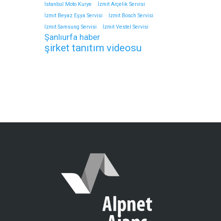
İstanbul Moto Kurye
İzmit Arçelik Servisi
İzmit Beyaz Eşya Servisi
İzmit Bosch Servisi
İzmit Samsung Servisi
İzmit Vestel Servisi
Şanlıurfa haber
şirket tanıtım videosu