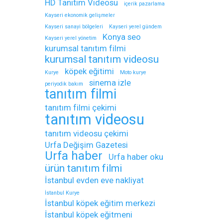
HD Tanıtım Videosu
içerik pazarlama
Kayseri ekonomik gelişmeler
Kayseri sanayi bölgeleri
Kayseri yerel gündem
Konya seo
Kayseri yerel yönetim
kurumsal tanıtım filmi
kurumsal tanıtım videosu
köpek eğitimi
Kurye
Moto kurye
sinema izle
periyodik bakım
tanıtım filmi
tanıtım filmi çekimi
tanıtım videosu
tanıtım videosu çekimi
Urfa Değişim Gazetesi
Urfa haber
Urfa haber oku
ürün tanıtım filmi
İstanbul evden eve nakliyat
İstanbul Kurye
İstanbul köpek eğitim merkezi
İstanbul köpek eğitmeni