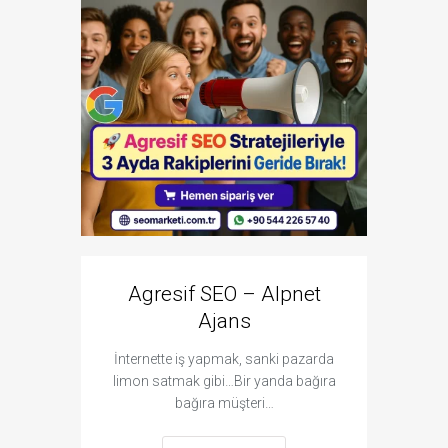
Agresif SEO – Alpnet
Goo
Ajans
Çıkm
İnternette iş yapmak, sanki pazarda
Google'da
limon satmak gibi…Bir yanda bağıra
işletmeni
bağıra müşteri…