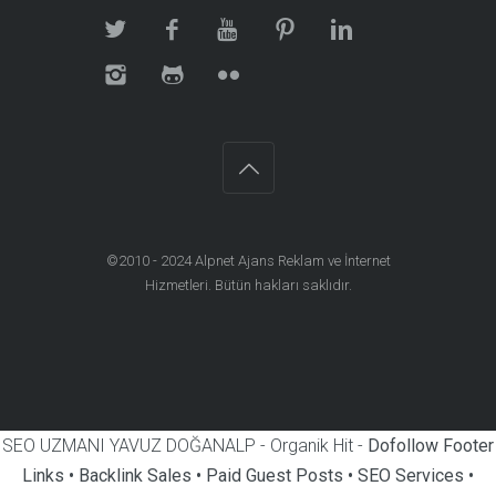
©2010 - 2024
Alpnet Ajans Reklam ve İnternet
Hizmetleri
. Bütün hakları saklıdır.
SEO UZMANI YAVUZ DOĞANALP - Organik Hit -
Dofollow Footer
Links • Backlink Sales • Paid Guest Posts • SEO Services •