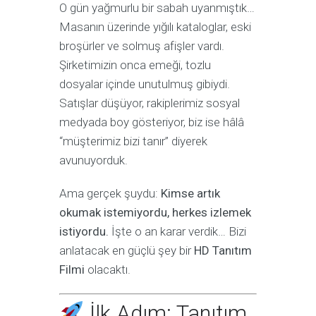
O gün yağmurlu bir sabah uyanmıştık…
Masanın üzerinde yığılı kataloglar, eski
broşürler ve solmuş afişler vardı.
Şirketimizin onca emeği, tozlu
dosyalar içinde unutulmuş gibiydi.
Satışlar düşüyor, rakiplerimiz sosyal
medyada boy gösteriyor, biz ise hâlâ
“müşterimiz bizi tanır” diyerek
avunuyorduk.
Ama gerçek şuydu:
Kimse artık
okumak istemiyordu, herkes izlemek
istiyordu.
İşte o an karar verdik… Bizi
anlatacak en güçlü şey bir
HD Tanıtım
Filmi
olacaktı.
İlk Adım: Tanıtım