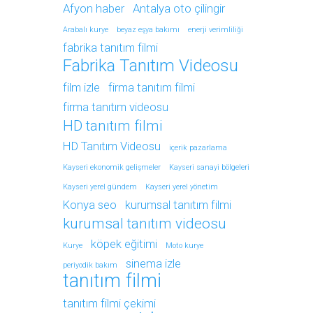
Afyon haber
Antalya oto çilingir
Arabalı kurye
beyaz eşya bakımı
enerji verimliliği
fabrika tanıtım filmi
Fabrika Tanıtım Videosu
film izle
firma tanıtım filmi
firma tanıtım videosu
HD tanıtım filmi
HD Tanıtım Videosu
içerik pazarlama
Kayseri ekonomik gelişmeler
Kayseri sanayi bölgeleri
Kayseri yerel gündem
Kayseri yerel yönetim
Konya seo
kurumsal tanıtım filmi
kurumsal tanıtım videosu
köpek eğitimi
Kurye
Moto kurye
sinema izle
periyodik bakım
tanıtım filmi
tanıtım filmi çekimi