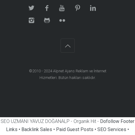
©2010 - 2024
Alpnet Ajans Reklam ve İnternet
Hizmetleri
. Bütün hakları saklıdır.
SEO UZMANI YAVUZ DOĞANALP - Organik Hit -
Dofollow Footer
Links • Backlink Sales • Paid Guest Posts • SEO Services •