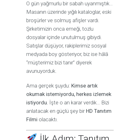
O gün yağmurlu bir sabah uyanmıştık…
Masanın üzerinde yığılı kataloglar, eski
broşürler ve solmuş afişler vardı.
Şirketimizin onca emeği, tozlu
dosyalar içinde unutulmuş gibiydi.
Satışlar düşüyor, rakiplerimiz sosyal
medyada boy gösteriyor, biz ise hâlâ
“müşterimiz bizi tanır” diyerek
avunuyorduk.
Ama gerçek şuydu:
Kimse artık
okumak istemiyordu, herkes izlemek
istiyordu.
İşte o an karar verdik… Bizi
anlatacak en güçlü şey bir
HD Tanıtım
Filmi
olacaktı.
İlk Adım: Tanıtım