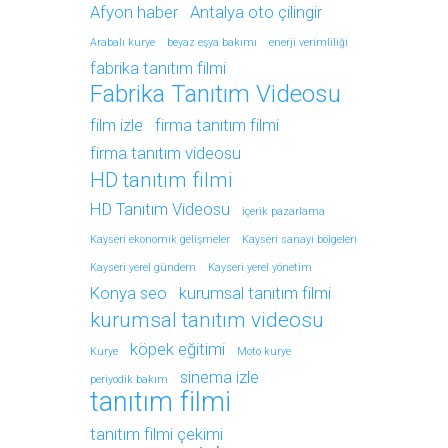
Afyon haber
Antalya oto çilingir
Arabalı kurye
beyaz eşya bakımı
enerji verimliliği
fabrika tanıtım filmi
Fabrika Tanıtım Videosu
film izle
firma tanıtım filmi
firma tanıtım videosu
HD tanıtım filmi
HD Tanıtım Videosu
içerik pazarlama
Kayseri ekonomik gelişmeler
Kayseri sanayi bölgeleri
Kayseri yerel gündem
Kayseri yerel yönetim
Konya seo
kurumsal tanıtım filmi
kurumsal tanıtım videosu
köpek eğitimi
Kurye
Moto kurye
sinema izle
periyodik bakım
tanıtım filmi
tanıtım filmi çekimi