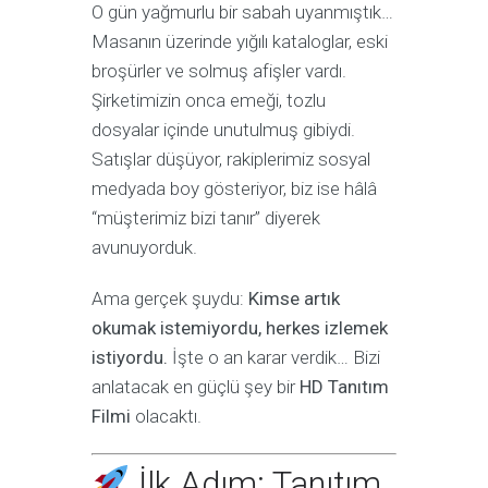
O gün yağmurlu bir sabah uyanmıştık…
Masanın üzerinde yığılı kataloglar, eski
broşürler ve solmuş afişler vardı.
Şirketimizin onca emeği, tozlu
dosyalar içinde unutulmuş gibiydi.
Satışlar düşüyor, rakiplerimiz sosyal
medyada boy gösteriyor, biz ise hâlâ
“müşterimiz bizi tanır” diyerek
avunuyorduk.
Ama gerçek şuydu:
Kimse artık
okumak istemiyordu, herkes izlemek
istiyordu.
İşte o an karar verdik… Bizi
anlatacak en güçlü şey bir
HD Tanıtım
Filmi
olacaktı.
İlk Adım: Tanıtım