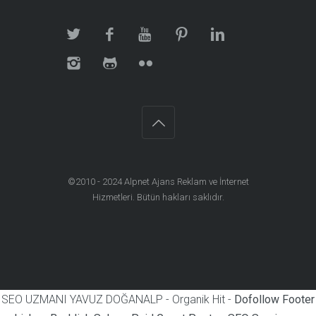
©2010 - 2024
Alpnet Ajans Reklam ve İnternet
Hizmetleri
. Bütün hakları saklıdır.
SEO UZMANI YAVUZ DOĞANALP - Organik Hit -
Dofollow Footer