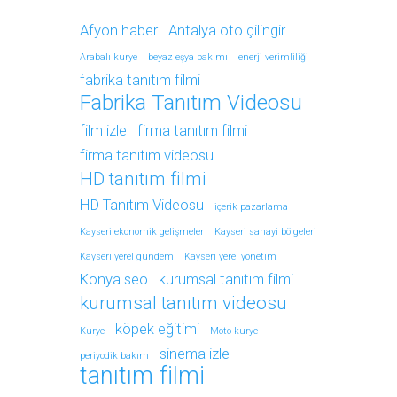
Afyon haber
Antalya oto çilingir
Arabalı kurye
beyaz eşya bakımı
enerji verimliliği
fabrika tanıtım filmi
Fabrika Tanıtım Videosu
film izle
firma tanıtım filmi
firma tanıtım videosu
HD tanıtım filmi
HD Tanıtım Videosu
içerik pazarlama
Kayseri ekonomik gelişmeler
Kayseri sanayi bölgeleri
Kayseri yerel gündem
Kayseri yerel yönetim
Konya seo
kurumsal tanıtım filmi
kurumsal tanıtım videosu
köpek eğitimi
Kurye
Moto kurye
sinema izle
periyodik bakım
tanıtım filmi