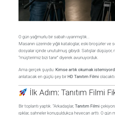
O gün yağmurlu bir sabah uyanmıştık…
Masanın üzerinde yığılı kataloglar, eski broşürler ve 
dosyalar içinde unutulmuş gibiydi. Satışlar düşüyor, 
“müşterimiz bizi tanır” diyerek avunuyorduk.
Ama gerçek şuydu:
Kimse artık okumak istemiyordu
anlatacak en güçlü şey bir
HD Tanıtım Filmi
olacaktı
İlk Adım: Tanıtım Filmi F
Bir toplantı yaptık. “Arkadaşlar,
Tanıtım Filmi
çekiyoru
ışıklar, sahneler konuşuldukça heyecan arttı. O gün 