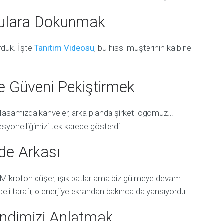
gulara Dokunmak
rduk. İşte
Tanıtım Videosu
, bu hissi müşterinin kalbine
le Güveni Pekiştirmek
Masamızda kahveler, arka planda şirket logomuz…
ofesyonelliğimizi tek karede gösterdi.
de Arkası
 Mikrofon düşer, ışık patlar ama biz gülmeye devam
eli tarafı, o enerjiye ekrandan bakınca da yansıyordu.
Kendimizi Anlatmak