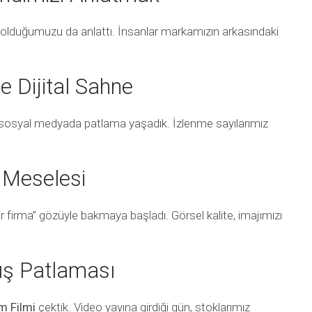
im olduğumuzu da anlattı. İnsanlar markamızın arkasındaki
e Dijital Sahne
osyal medyada patlama yaşadık. İzlenme sayılarımız
j Meselesi
bir firma” gözüyle bakmaya başladı. Görsel kalite, imajımızı
tış Patlaması
m Filmi
çektik. Video yayına girdiği gün, stoklarımız