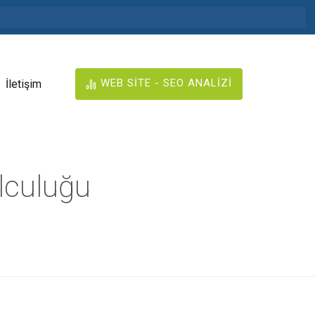
WEB SİTE - SEO ANALİZİ
İletişim
lculuğu