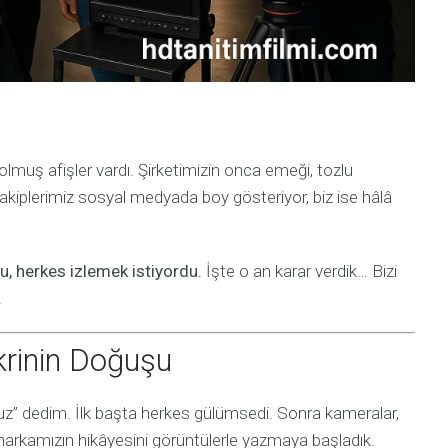
solmuş afişler vardı. Şirketimizin onca emeği, tozlu
rakiplerimiz sosyal medyada boy gösteriyor, biz ise hâlâ
, herkes izlemek istiyordu.
İşte o an karar verdik… Bizi
.
ikrinin Doğuşu
z” dedim. İlk başta herkes gülümsedi. Sonra kameralar,
markamızın hikâyesini görüntülerle yazmaya başladık.