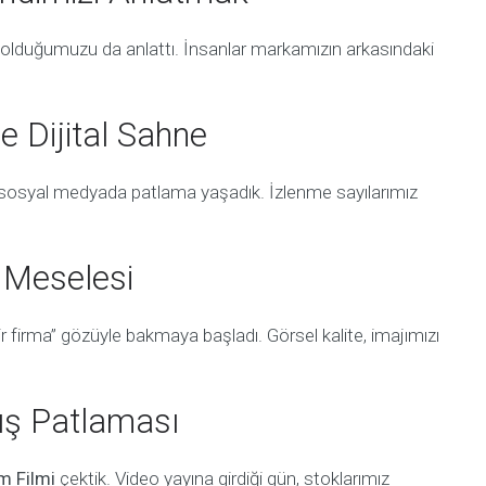
im olduğumuzu da anlattı. İnsanlar markamızın arkasındaki
e Dijital Sahne
osyal medyada patlama yaşadık. İzlenme sayılarımız
j Meselesi
bir firma” gözüyle bakmaya başladı. Görsel kalite, imajımızı
tış Patlaması
m Filmi
çektik. Video yayına girdiği gün, stoklarımız