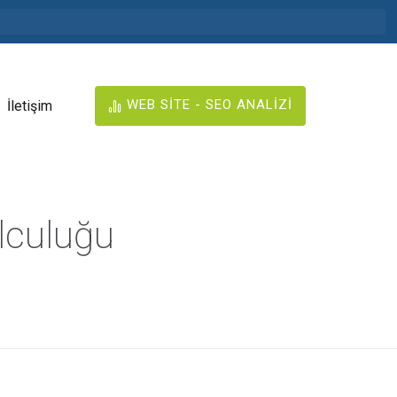
WEB SİTE - SEO ANALİZİ
İletişim
lculuğu