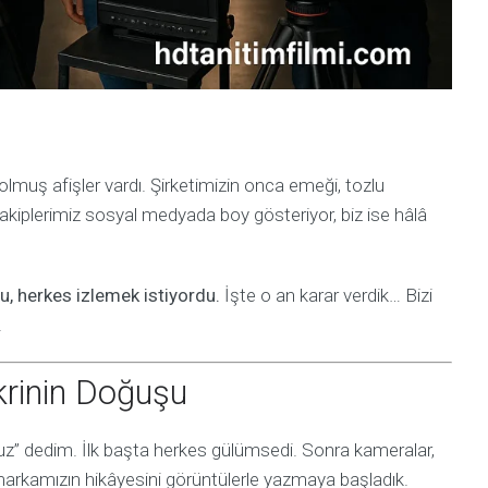
solmuş afişler vardı. Şirketimizin onca emeği, tozlu
rakiplerimiz sosyal medyada boy gösteriyor, biz ise hâlâ
, herkes izlemek istiyordu.
İşte o an karar verdik… Bizi
.
ikrinin Doğuşu
z” dedim. İlk başta herkes gülümsedi. Sonra kameralar,
markamızın hikâyesini görüntülerle yazmaya başladık.