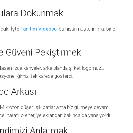
gulara Dokunmak
rduk. İşte
Tanıtım Videosu
, bu hissi müşterinin kalbine
le Güveni Pekiştirmek
Masamızda kahveler, arka planda şirket logomuz…
ofesyonelliğimizi tek karede gösterdi.
de Arkası
 Mikrofon düşer, ışık patlar ama biz gülmeye devam
eli tarafı, o enerjiye ekrandan bakınca da yansıyordu.
Kendimizi Anlatmak