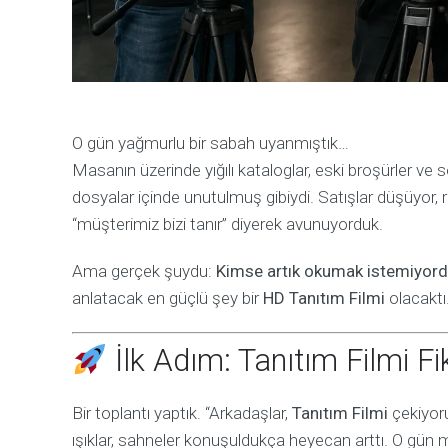
O gün yağmurlu bir sabah uyanmıştık…
Masanın üzerinde yığılı kataloglar, eski broşürler ve 
dosyalar içinde unutulmuş gibiydi. Satışlar düşüyor, 
“müşterimiz bizi tanır” diyerek avunuyorduk.
Ama gerçek şuydu:
Kimse artık okumak istemiyordu
anlatacak en güçlü şey bir
HD Tanıtım Filmi
olacaktı
İlk Adım: Tanıtım Filmi F
Bir toplantı yaptık. “Arkadaşlar,
Tanıtım Filmi
çekiyoru
ışıklar, sahneler konuşuldukça heyecan arttı. O gün 