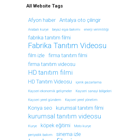
All Website Tags
Afyon haber
Antalya oto çilingir
Arabalı kurye
beyaz eşya bakımı
enerji verimliliği
fabrika tanıtım filmi
Fabrika Tanıtım Videosu
film izle
firma tanıtım filmi
firma tanıtım videosu
HD tanıtım filmi
HD Tanıtım Videosu
içerik pazarlama
Kayseri ekonomik gelişmeler
Kayseri sanayi bölgeleri
Kayseri yerel gündem
Kayseri yerel yönetim
Konya seo
kurumsal tanıtım filmi
kurumsal tanıtım videosu
köpek eğitimi
Kurye
Moto kurye
sinema izle
periyodik bakım