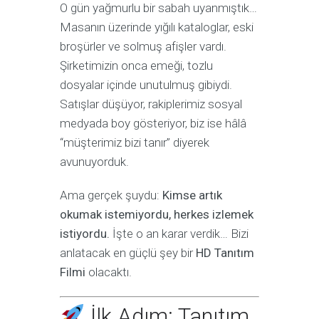
O gün yağmurlu bir sabah uyanmıştık…
Masanın üzerinde yığılı kataloglar, eski
broşürler ve solmuş afişler vardı.
Şirketimizin onca emeği, tozlu
dosyalar içinde unutulmuş gibiydi.
Satışlar düşüyor, rakiplerimiz sosyal
medyada boy gösteriyor, biz ise hâlâ
“müşterimiz bizi tanır” diyerek
avunuyorduk.
Ama gerçek şuydu:
Kimse artık
okumak istemiyordu, herkes izlemek
istiyordu.
İşte o an karar verdik… Bizi
anlatacak en güçlü şey bir
HD Tanıtım
Filmi
olacaktı.
İlk Adım: Tanıtım