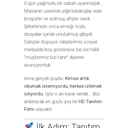
O gün yağmurlu bir sabah uyanmıştık…
Masanın üzerinde yığılı kataloglar, eski
broşürler ve solmuş afişler vardı.
Şirketimizin onca emeği, tozlu
dosyalar içinde unutulmuş gibiydi.
Satışlar düşüyor, rakiplerimiz sosyal
medyada boy gösteriyor, biz ise hâlâ
“müşterimiz bizi tanır” diyerek
avunuyorduk.
Ama gerçek şuydu:
Kimse artık
okumak istemiyordu, herkes izlemek
istiyordu.
İşte o an karar verdik… Bizi
anlatacak en güçlü şey bir
HD Tanıtım
Filmi
olacaktı.
İlk Adım: Tanıtım