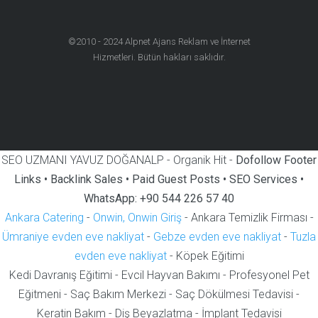
©2010 - 2024
Alpnet Ajans Reklam ve İnternet
Hizmetleri
. Bütün hakları saklıdır.
SEO UZMANI YAVUZ DOĞANALP - Organik Hit -
Dofollow Footer
Links • Backlink Sales • Paid Guest Posts • SEO Services •
WhatsApp: +90 544 226 57 40
Ankara Catering
-
Onwin, Onwin Giriş
- Ankara Temizlik Firması -
Ümraniye evden eve nakliyat
-
Gebze evden eve nakliyat
-
Tuzla
evden eve nakliyat
- Köpek Eğitimi
Kedi Davranış Eğitimi - Evcil Hayvan Bakımı - Profesyonel Pet
Eğitmeni - Saç Bakım Merkezi - Saç Dökülmesi Tedavisi -
Keratin Bakım - Diş Beyazlatma - İmplant Tedavisi