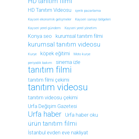
HD tanıtım filmi
HD Tanıtım Videosu
içerik pazarlama
Kayseri ekonomik gelişmeler
Kayseri sanayi bölgeleri
Kayseri yerel gündem
Kayseri yerel yönetim
Konya seo
kurumsal tanıtım filmi
kurumsal tanıtım videosu
köpek eğitimi
Kurye
Moto kurye
sinema izle
periyodik bakım
tanıtım filmi
tanıtım filmi çekimi
tanıtım videosu
tanıtım videosu çekimi
Urfa Değişim Gazetesi
Urfa haber
Urfa haber oku
ürün tanıtım filmi
İstanbul evden eve nakliyat