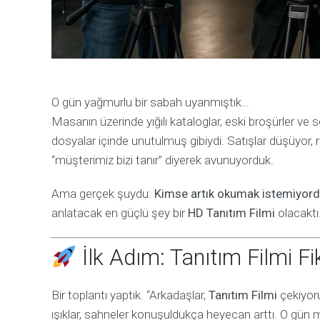
O gün yağmurlu bir sabah uyanmıştık…
Masanın üzerinde yığılı kataloglar, eski broşürler ve 
dosyalar içinde unutulmuş gibiydi. Satışlar düşüyor, 
“müşterimiz bizi tanır” diyerek avunuyorduk.
Ama gerçek şuydu:
Kimse artık okumak istemiyordu
anlatacak en güçlü şey bir
HD Tanıtım Filmi
olacaktı
İlk Adım: Tanıtım Filmi F
Bir toplantı yaptık. “Arkadaşlar,
Tanıtım Filmi
çekiyoru
ışıklar, sahneler konuşuldukça heyecan arttı. O gün 