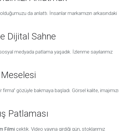
im olduğumuzu da anlattı. İnsanlar markamızın arkasındaki
e Dijital Sahne
osyal medyada patlama yaşadık. İzlenme sayılarımız
j Meselesi
bir firma” gözüyle bakmaya başladı. Görsel kalite, imajımızı
tış Patlaması
m Filmi
çektik. Video yayına girdiği gün, stoklarımız