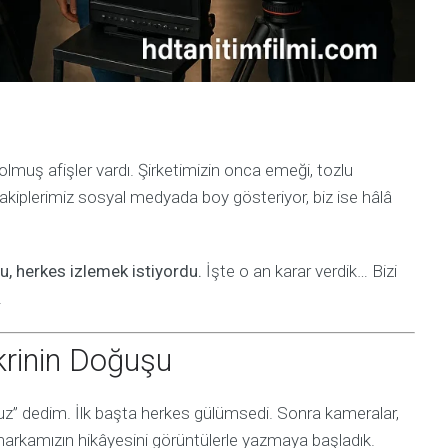
solmuş afişler vardı. Şirketimizin onca emeği, tozlu
rakiplerimiz sosyal medyada boy gösteriyor, biz ise hâlâ
, herkes izlemek istiyordu.
İşte o an karar verdik… Bizi
.
ikrinin Doğuşu
z” dedim. İlk başta herkes gülümsedi. Sonra kameralar,
markamızın hikâyesini görüntülerle yazmaya başladık.