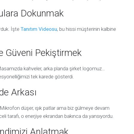
gulara Dokunmak
rduk. İşte
Tanıtım Videosu
, bu hissi müşterinin kalbine
le Güveni Pekiştirmek
Masamızda kahveler, arka planda şirket logomuz…
ofesyonelliğimizi tek karede gösterdi.
de Arkası
 Mikrofon düşer, ışık patlar ama biz gülmeye devam
eli tarafı, o enerjiye ekrandan bakınca da yansıyordu.
Kendimizi Anlatmak