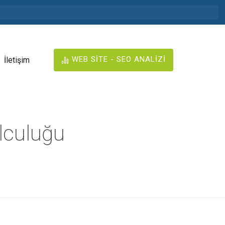
WEB SİTE - SEO ANALİZİ
İletişim
lculuğu