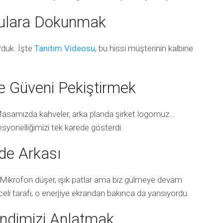
gulara Dokunmak
rduk. İşte
Tanıtım Videosu
, bu hissi müşterinin kalbine
le Güveni Pekiştirmek
Masamızda kahveler, arka planda şirket logomuz…
ofesyonelliğimizi tek karede gösterdi.
de Arkası
 Mikrofon düşer, ışık patlar ama biz gülmeye devam
eli tarafı, o enerjiye ekrandan bakınca da yansıyordu.
Kendimizi Anlatmak