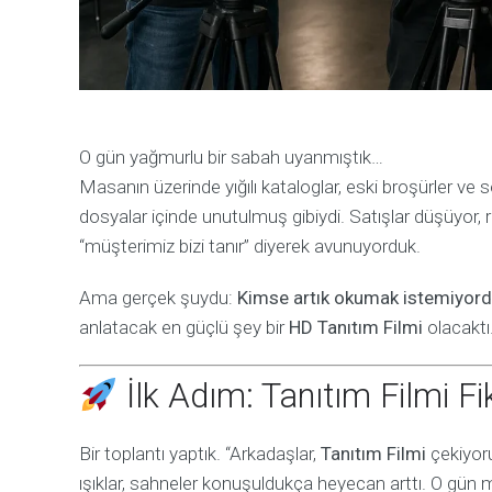
O gün yağmurlu bir sabah uyanmıştık…
Masanın üzerinde yığılı kataloglar, eski broşürler ve 
dosyalar içinde unutulmuş gibiydi. Satışlar düşüyor, 
“müşterimiz bizi tanır” diyerek avunuyorduk.
Ama gerçek şuydu:
Kimse artık okumak istemiyordu
anlatacak en güçlü şey bir
HD Tanıtım Filmi
olacaktı
İlk Adım: Tanıtım Filmi F
Bir toplantı yaptık. “Arkadaşlar,
Tanıtım Filmi
çekiyoru
ışıklar, sahneler konuşuldukça heyecan arttı. O gün 