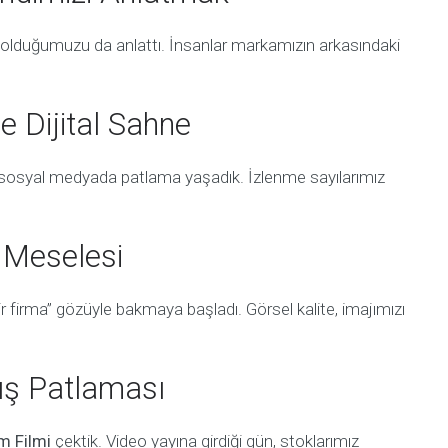
im olduğumuzu da anlattı. İnsanlar markamızın arkasındaki
e Dijital Sahne
osyal medyada patlama yaşadık. İzlenme sayılarımız
j Meselesi
bir firma” gözüyle bakmaya başladı. Görsel kalite, imajımızı
tış Patlaması
m Filmi
çektik. Video yayına girdiği gün, stoklarımız