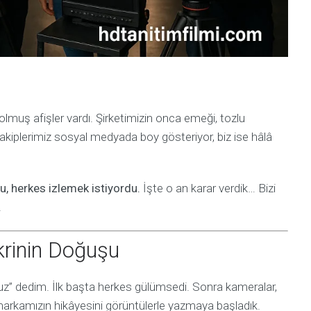
solmuş afişler vardı. Şirketimizin onca emeği, tozlu
rakiplerimiz sosyal medyada boy gösteriyor, biz ise hâlâ
, herkes izlemek istiyordu.
İşte o an karar verdik… Bizi
.
ikrinin Doğuşu
z” dedim. İlk başta herkes gülümsedi. Sonra kameralar,
markamızın hikâyesini görüntülerle yazmaya başladık.