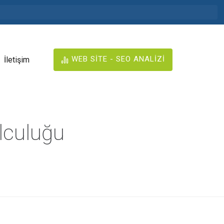
WEB SİTE - SEO ANALİZİ
İletişim
lculuğu