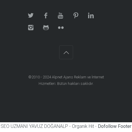
©2010 - 2024
Alpnet Ajans Reklam ve İnternet
Hizmetleri
. Bütün hakları saklıdır.
SEO UZMANI YAVUZ DOĞANALP - Organik Hit -
Dofollow Footer