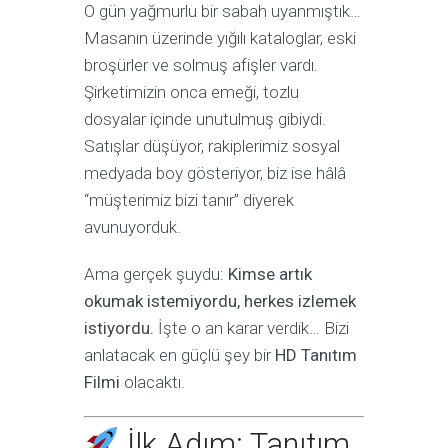
O gün yağmurlu bir sabah uyanmıştık…
Masanın üzerinde yığılı kataloglar, eski
broşürler ve solmuş afişler vardı.
Şirketimizin onca emeği, tozlu
dosyalar içinde unutulmuş gibiydi.
Satışlar düşüyor, rakiplerimiz sosyal
medyada boy gösteriyor, biz ise hâlâ
“müşterimiz bizi tanır” diyerek
avunuyorduk.
Ama gerçek şuydu:
Kimse artık
okumak istemiyordu, herkes izlemek
istiyordu.
İşte o an karar verdik… Bizi
anlatacak en güçlü şey bir
HD Tanıtım
Filmi
olacaktı.
İlk Adım: Tanıtım