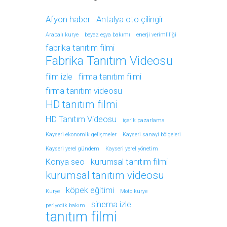
Afyon haber
Antalya oto çilingir
Arabalı kurye
beyaz eşya bakımı
enerji verimliliği
fabrika tanıtım filmi
Fabrika Tanıtım Videosu
film izle
firma tanıtım filmi
firma tanıtım videosu
HD tanıtım filmi
HD Tanıtım Videosu
içerik pazarlama
Kayseri ekonomik gelişmeler
Kayseri sanayi bölgeleri
Kayseri yerel gündem
Kayseri yerel yönetim
Konya seo
kurumsal tanıtım filmi
kurumsal tanıtım videosu
köpek eğitimi
Kurye
Moto kurye
sinema izle
periyodik bakım
tanıtım filmi