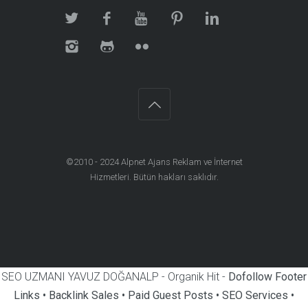
©2010 - 2024
Alpnet Ajans Reklam ve İnternet
Hizmetleri
. Bütün hakları saklıdır.
SEO UZMANI YAVUZ DOĞANALP - Organik Hit -
Dofollow Footer
Links • Backlink Sales • Paid Guest Posts • SEO Services •