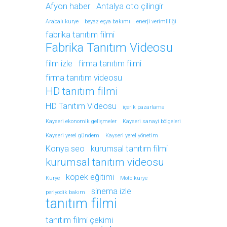
Afyon haber
Antalya oto çilingir
Arabalı kurye
beyaz eşya bakımı
enerji verimliliği
fabrika tanıtım filmi
Fabrika Tanıtım Videosu
film izle
firma tanıtım filmi
firma tanıtım videosu
HD tanıtım filmi
HD Tanıtım Videosu
içerik pazarlama
Kayseri ekonomik gelişmeler
Kayseri sanayi bölgeleri
Kayseri yerel gündem
Kayseri yerel yönetim
Konya seo
kurumsal tanıtım filmi
kurumsal tanıtım videosu
köpek eğitimi
Kurye
Moto kurye
sinema izle
periyodik bakım
tanıtım filmi
tanıtım filmi çekimi