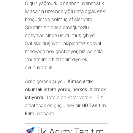
O gün yağmurlu bir sabah uyanmıştık…
Masanın üzerinde yığılı kataloglar, eski
broşürler ve solmuş afişler vardı.
Şirketimizin onca emeği, tozlu
dosyalar içinde unutulmuş gibiydi.
Satışlar düşüyor, rakiplerimiz sosyal
medyada boy gösteriyor, biz ise hâlâ
“müşterimiz bizi tanır” diyerek
avunuyorduk.
Ama gerçek şuydu:
Kimse artık
okumak istemiyordu, herkes izlemek
istiyordu.
İşte o an karar verdik… Bizi
anlatacak en güçlü şey bir
HD Tanıtım
Filmi
olacaktı.
İlk Adım: Tanıtım