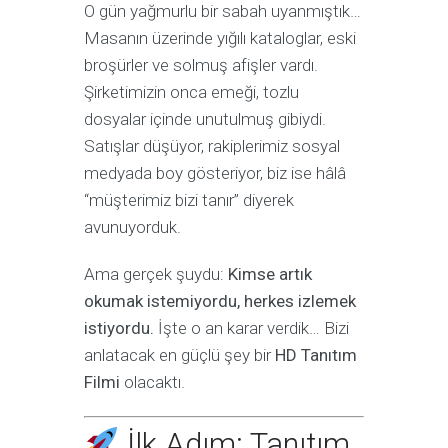
O gün yağmurlu bir sabah uyanmıştık…
Masanın üzerinde yığılı kataloglar, eski
broşürler ve solmuş afişler vardı.
Şirketimizin onca emeği, tozlu
dosyalar içinde unutulmuş gibiydi.
Satışlar düşüyor, rakiplerimiz sosyal
medyada boy gösteriyor, biz ise hâlâ
“müşterimiz bizi tanır” diyerek
avunuyorduk.
Ama gerçek şuydu:
Kimse artık
okumak istemiyordu, herkes izlemek
istiyordu.
İşte o an karar verdik… Bizi
anlatacak en güçlü şey bir
HD Tanıtım
Filmi
olacaktı.
İlk Adım: Tanıtım