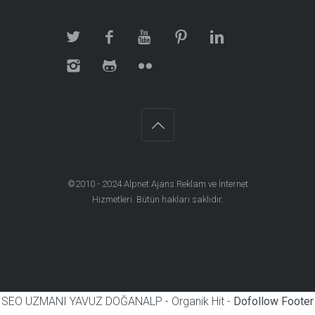
©2010 - 2024
Alpnet Ajans Reklam ve İnternet
Hizmetleri
. Bütün hakları saklıdır.
SEO UZMANI YAVUZ DOĞANALP - Organik Hit -
Dofollow Footer