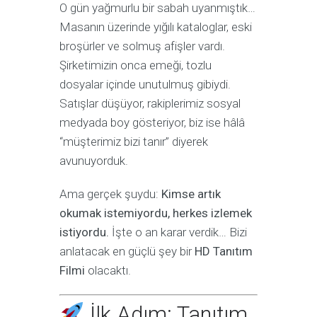
O gün yağmurlu bir sabah uyanmıştık…
Masanın üzerinde yığılı kataloglar, eski
broşürler ve solmuş afişler vardı.
Şirketimizin onca emeği, tozlu
dosyalar içinde unutulmuş gibiydi.
Satışlar düşüyor, rakiplerimiz sosyal
medyada boy gösteriyor, biz ise hâlâ
“müşterimiz bizi tanır” diyerek
avunuyorduk.
Ama gerçek şuydu:
Kimse artık
okumak istemiyordu, herkes izlemek
istiyordu.
İşte o an karar verdik… Bizi
anlatacak en güçlü şey bir
HD Tanıtım
Filmi
olacaktı.
İlk Adım: Tanıtım