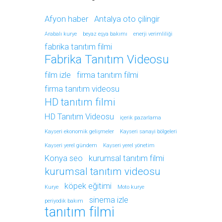
Afyon haber
Antalya oto çilingir
Arabalı kurye
beyaz eşya bakımı
enerji verimliliği
fabrika tanıtım filmi
Fabrika Tanıtım Videosu
film izle
firma tanıtım filmi
firma tanıtım videosu
HD tanıtım filmi
HD Tanıtım Videosu
içerik pazarlama
Kayseri ekonomik gelişmeler
Kayseri sanayi bölgeleri
Kayseri yerel gündem
Kayseri yerel yönetim
Konya seo
kurumsal tanıtım filmi
kurumsal tanıtım videosu
köpek eğitimi
Kurye
Moto kurye
sinema izle
periyodik bakım
tanıtım filmi