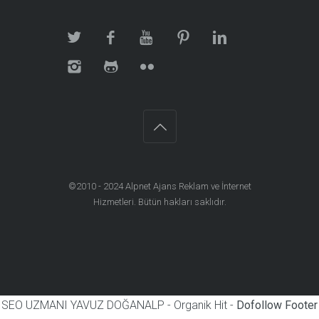
©2010 - 2024
Alpnet Ajans Reklam ve İnternet
Hizmetleri
. Bütün hakları saklıdır.
SEO UZMANI YAVUZ DOĞANALP - Organik Hit -
Dofollow Footer