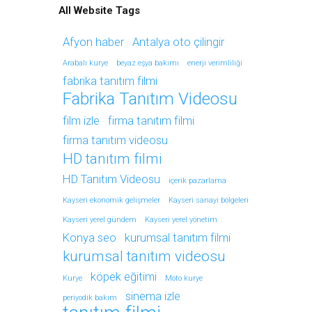
All Website Tags
Afyon haber
Antalya oto çilingir
Arabalı kurye
beyaz eşya bakımı
enerji verimliliği
fabrika tanıtım filmi
Fabrika Tanıtım Videosu
film izle
firma tanıtım filmi
firma tanıtım videosu
HD tanıtım filmi
HD Tanıtım Videosu
içerik pazarlama
Kayseri ekonomik gelişmeler
Kayseri sanayi bölgeleri
Kayseri yerel gündem
Kayseri yerel yönetim
Konya seo
kurumsal tanıtım filmi
kurumsal tanıtım videosu
köpek eğitimi
Kurye
Moto kurye
sinema izle
periyodik bakım