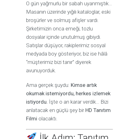
O gün yağmurlu bir sabah uyanmıştık…
Masanın üzerinde yığılı kataloglar, eski
broşürler ve solmuş afişler vardı.
Şirketimizin onca emeği, tozlu
dosyalar içinde unutulmuş gibiydi.
Satışlar düşüyor, rakiplerimiz sosyal
medyada boy gösteriyor, biz ise hâlâ
“müşterimiz bizi tanır” diyerek
avunuyorduk.
Ama gerçek şuydu:
Kimse artık
okumak istemiyordu, herkes izlemek
istiyordu.
İşte o an karar verdik… Bizi
anlatacak en güçlü şey bir
HD Tanıtım
Filmi
olacaktı.
İlk Adım: Tanıtım