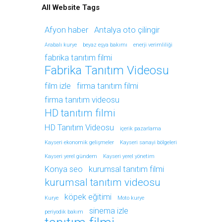
All Website Tags
Afyon haber
Antalya oto çilingir
Arabalı kurye
beyaz eşya bakımı
enerji verimliliği
fabrika tanıtım filmi
Fabrika Tanıtım Videosu
film izle
firma tanıtım filmi
firma tanıtım videosu
HD tanıtım filmi
HD Tanıtım Videosu
içerik pazarlama
Kayseri ekonomik gelişmeler
Kayseri sanayi bölgeleri
Kayseri yerel gündem
Kayseri yerel yönetim
Konya seo
kurumsal tanıtım filmi
kurumsal tanıtım videosu
köpek eğitimi
Kurye
Moto kurye
sinema izle
periyodik bakım