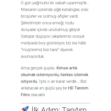
O gün yağmurlu bir sabah uyanmıştık…
Masanın üzerinde yığılı kataloglar, eski
broşürler ve solmuş afişler vardı.
Şirketimizin onca emeği, tozlu
dosyalar içinde unutulmuş gibiydi.
Satışlar düşüyor, rakiplerimiz sosyal
medyada boy gösteriyor, biz ise hâlâ
“müşterimiz bizi tanır” diyerek
avunuyorduk.
Ama gerçek şuydu:
Kimse artık
okumak istemiyordu, herkes izlemek
istiyordu.
İşte o an karar verdik… Bizi
anlatacak en güçlü şey bir
HD Tanıtım
Filmi
olacaktı.
İlk Adım: Tanıtım