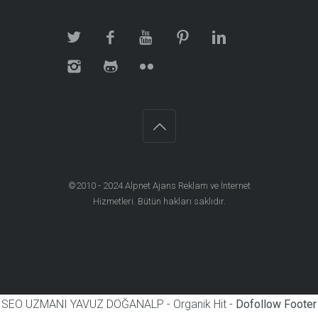
©2010 - 2024
Alpnet Ajans Reklam ve İnternet
Hizmetleri
. Bütün hakları saklıdır.
SEO UZMANI YAVUZ DOĞANALP - Organik Hit -
Dofollow Footer