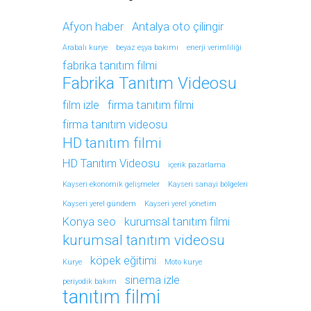
Afyon haber
Antalya oto çilingir
Arabalı kurye
beyaz eşya bakımı
enerji verimliliği
fabrika tanıtım filmi
Fabrika Tanıtım Videosu
film izle
firma tanıtım filmi
firma tanıtım videosu
HD tanıtım filmi
HD Tanıtım Videosu
içerik pazarlama
Kayseri ekonomik gelişmeler
Kayseri sanayi bölgeleri
Kayseri yerel gündem
Kayseri yerel yönetim
Konya seo
kurumsal tanıtım filmi
kurumsal tanıtım videosu
köpek eğitimi
Kurye
Moto kurye
sinema izle
periyodik bakım
tanıtım filmi