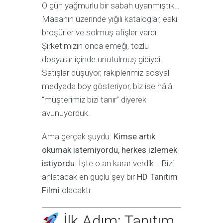
O gün yağmurlu bir sabah uyanmıştık…
Masanın üzerinde yığılı kataloglar, eski
broşürler ve solmuş afişler vardı.
Şirketimizin onca emeği, tozlu
dosyalar içinde unutulmuş gibiydi.
Satışlar düşüyor, rakiplerimiz sosyal
medyada boy gösteriyor, biz ise hâlâ
“müşterimiz bizi tanır” diyerek
avunuyorduk.
Ama gerçek şuydu:
Kimse artık
okumak istemiyordu, herkes izlemek
istiyordu.
İşte o an karar verdik… Bizi
anlatacak en güçlü şey bir
HD Tanıtım
Filmi
olacaktı.
İlk Adım: Tanıtım