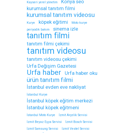
Konya seo
Kayseri yerel yönetim
kurumsal tanıtım filmi
kurumsal tanıtım videosu
köpek eğitimi
Kurye
Moto kurye
sinema izle
periyodik bakım
tanıtım filmi
tanıtım filmi çekimi
tanıtım videosu
tanıtım videosu çekimi
Urfa Değişim Gazetesi
Urfa haber
Urfa haber oku
ürün tanıtım filmi
İstanbul evden eve nakliyat
İstanbul Kurye
İstanbul köpek eğitim merkezi
İstanbul köpek eğitmeni
İstanbul Moto Kurye
İzmit Arçelik Servisi
İzmit Beyaz Eşya Servisi
İzmit Bosch Servisi
İzmit Samsung Servisi
İzmit Vestel Servisi