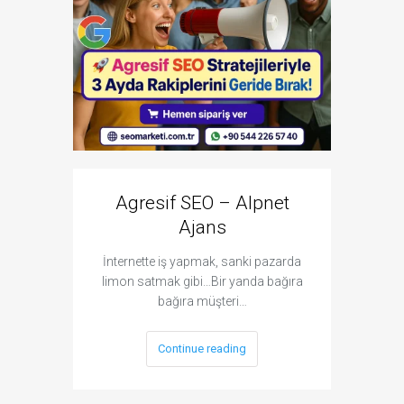
Agresif SEO – Alpnet
Goo
Ajans
Çıkm
İnternette iş yapmak, sanki pazarda
Google'da
limon satmak gibi…Bir yanda bağıra
işletmeni
bağıra müşteri…
Continue reading