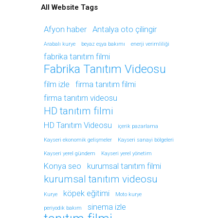
All Website Tags
Afyon haber
Antalya oto çilingir
Arabalı kurye
beyaz eşya bakımı
enerji verimliliği
fabrika tanıtım filmi
Fabrika Tanıtım Videosu
film izle
firma tanıtım filmi
firma tanıtım videosu
HD tanıtım filmi
HD Tanıtım Videosu
içerik pazarlama
Kayseri ekonomik gelişmeler
Kayseri sanayi bölgeleri
Kayseri yerel gündem
Kayseri yerel yönetim
Konya seo
kurumsal tanıtım filmi
kurumsal tanıtım videosu
köpek eğitimi
Kurye
Moto kurye
sinema izle
periyodik bakım