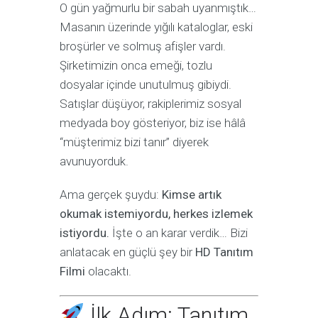
O gün yağmurlu bir sabah uyanmıştık…
Masanın üzerinde yığılı kataloglar, eski
broşürler ve solmuş afişler vardı.
Şirketimizin onca emeği, tozlu
dosyalar içinde unutulmuş gibiydi.
Satışlar düşüyor, rakiplerimiz sosyal
medyada boy gösteriyor, biz ise hâlâ
“müşterimiz bizi tanır” diyerek
avunuyorduk.
Ama gerçek şuydu:
Kimse artık
okumak istemiyordu, herkes izlemek
istiyordu.
İşte o an karar verdik… Bizi
anlatacak en güçlü şey bir
HD Tanıtım
Filmi
olacaktı.
İlk Adım: Tanıtım