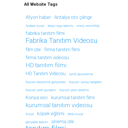
All Website Tags
Afyon haber
Antalya oto çilingir
Arabalı kurye
beyaz eşya bakımı
enerji verimliliği
fabrika tanıtım filmi
Fabrika Tanıtım Videosu
film izle
firma tanıtım filmi
firma tanıtım videosu
HD tanıtım filmi
HD Tanıtım Videosu
içerik pazarlama
Kayseri ekonomik gelişmeler
Kayseri sanayi bölgeleri
Kayseri yerel gündem
Kayseri yerel yönetim
Konya seo
kurumsal tanıtım filmi
kurumsal tanıtım videosu
köpek eğitimi
Kurye
Moto kurye
sinema izle
periyodik bakım