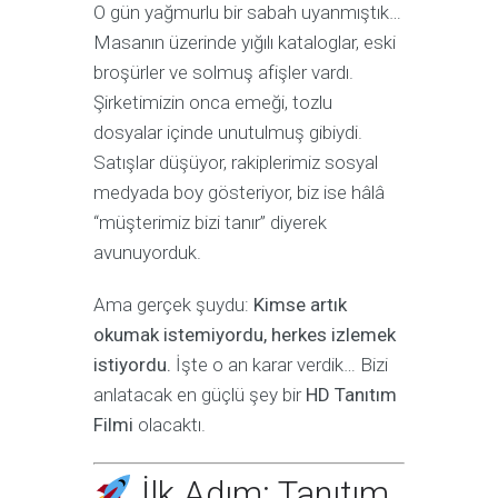
O gün yağmurlu bir sabah uyanmıştık…
Masanın üzerinde yığılı kataloglar, eski
broşürler ve solmuş afişler vardı.
Şirketimizin onca emeği, tozlu
dosyalar içinde unutulmuş gibiydi.
Satışlar düşüyor, rakiplerimiz sosyal
medyada boy gösteriyor, biz ise hâlâ
“müşterimiz bizi tanır” diyerek
avunuyorduk.
Ama gerçek şuydu:
Kimse artık
okumak istemiyordu, herkes izlemek
istiyordu.
İşte o an karar verdik… Bizi
anlatacak en güçlü şey bir
HD Tanıtım
Filmi
olacaktı.
İlk Adım: Tanıtım