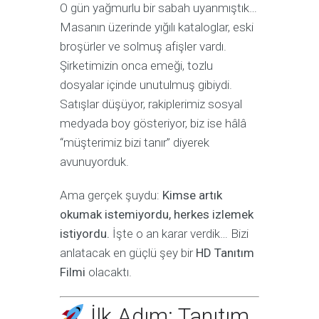
O gün yağmurlu bir sabah uyanmıştık…
Masanın üzerinde yığılı kataloglar, eski
broşürler ve solmuş afişler vardı.
Şirketimizin onca emeği, tozlu
dosyalar içinde unutulmuş gibiydi.
Satışlar düşüyor, rakiplerimiz sosyal
medyada boy gösteriyor, biz ise hâlâ
“müşterimiz bizi tanır” diyerek
avunuyorduk.
Ama gerçek şuydu:
Kimse artık
okumak istemiyordu, herkes izlemek
istiyordu.
İşte o an karar verdik… Bizi
anlatacak en güçlü şey bir
HD Tanıtım
Filmi
olacaktı.
İlk Adım: Tanıtım