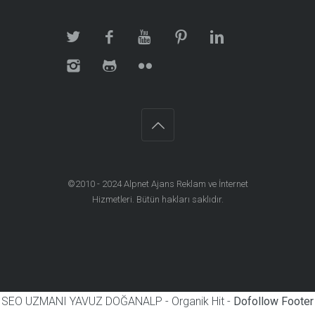
©2010 - 2024
Alpnet Ajans Reklam ve İnternet
Hizmetleri
. Bütün hakları saklıdır.
SEO UZMANI YAVUZ DOĞANALP - Organik Hit -
Dofollow Footer