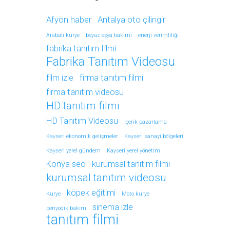
Afyon haber
Antalya oto çilingir
Arabalı kurye
beyaz eşya bakımı
enerji verimliliği
fabrika tanıtım filmi
Fabrika Tanıtım Videosu
film izle
firma tanıtım filmi
firma tanıtım videosu
HD tanıtım filmi
HD Tanıtım Videosu
içerik pazarlama
Kayseri ekonomik gelişmeler
Kayseri sanayi bölgeleri
Kayseri yerel gündem
Kayseri yerel yönetim
Konya seo
kurumsal tanıtım filmi
kurumsal tanıtım videosu
köpek eğitimi
Kurye
Moto kurye
sinema izle
periyodik bakım
tanıtım filmi