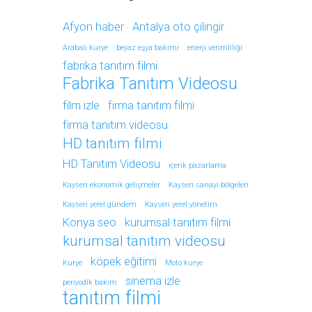
Afyon haber
Antalya oto çilingir
Arabalı kurye
beyaz eşya bakımı
enerji verimliliği
fabrika tanıtım filmi
Fabrika Tanıtım Videosu
film izle
firma tanıtım filmi
firma tanıtım videosu
HD tanıtım filmi
HD Tanıtım Videosu
içerik pazarlama
Kayseri ekonomik gelişmeler
Kayseri sanayi bölgeleri
Kayseri yerel gündem
Kayseri yerel yönetim
Konya seo
kurumsal tanıtım filmi
kurumsal tanıtım videosu
köpek eğitimi
Kurye
Moto kurye
sinema izle
periyodik bakım
tanıtım filmi