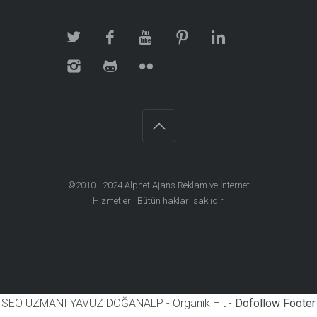
©2010 - 2024
Alpnet Ajans Reklam ve İnternet
Hizmetleri
. Bütün hakları saklıdır.
SEO UZMANI YAVUZ DOĞANALP - Organik Hit -
Dofollow Footer