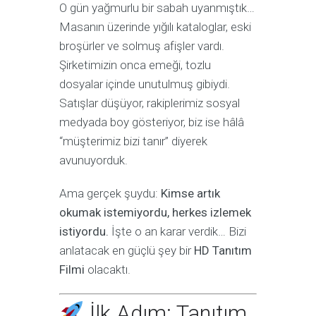
O gün yağmurlu bir sabah uyanmıştık…
Masanın üzerinde yığılı kataloglar, eski
broşürler ve solmuş afişler vardı.
Şirketimizin onca emeği, tozlu
dosyalar içinde unutulmuş gibiydi.
Satışlar düşüyor, rakiplerimiz sosyal
medyada boy gösteriyor, biz ise hâlâ
“müşterimiz bizi tanır” diyerek
avunuyorduk.
Ama gerçek şuydu:
Kimse artık
okumak istemiyordu, herkes izlemek
istiyordu.
İşte o an karar verdik… Bizi
anlatacak en güçlü şey bir
HD Tanıtım
Filmi
olacaktı.
İlk Adım: Tanıtım